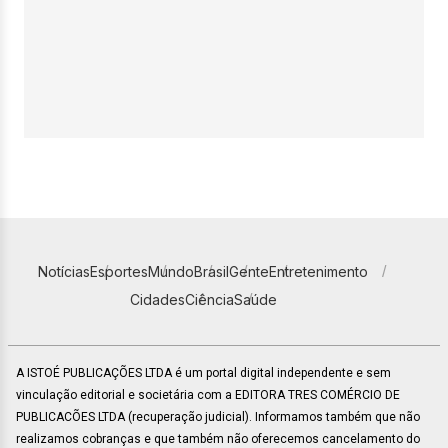
Notícias
Esportes
Mundo
Brasil
Gente
Entretenimento
Cidades
Ciência
Saúde
A ISTOÉ PUBLICAÇÕES LTDA é um portal digital independente e sem
vinculação editorial e societária com a EDITORA TRES COMÉRCIO DE
PUBLICACÕES LTDA (recuperação judicial). Informamos também que não
realizamos cobranças e que também não oferecemos cancelamento do