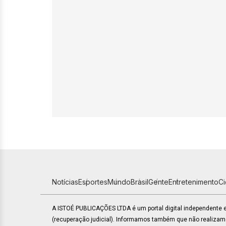
Notícias
Esportes
Mundo
Brasil
Gente
Entretenimento
C
A ISTOÉ PUBLICAÇÕES LTDA é um portal digital independente
(recuperação judicial). Informamos também que não realiza