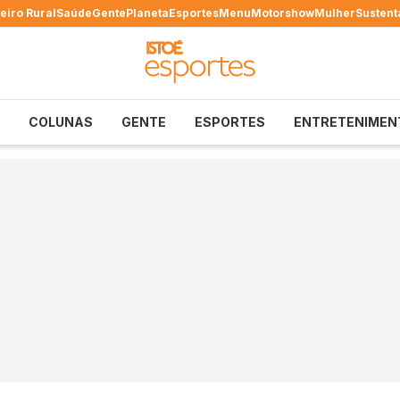
eiro Rural
Saúde
Gente
Planeta
Esportes
Menu
Motorshow
Mulher
Sustent
COLUNAS
GENTE
ESPORTES
ENTRETENIMEN