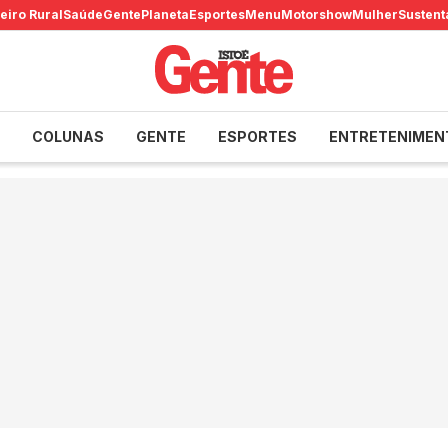
eiro Rural
Saúde
Gente
Planeta
Esportes
Menu
Motorshow
Mulher
Sustent
COLUNAS
GENTE
ESPORTES
ENTRETENIMEN