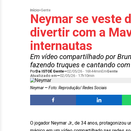
Início
>
Gente
Neymar se veste d
divertir com a Mav
internautas
Em vídeo compartilhado por Brun
fazendo truques e cantando com 
Por
Da ISTOÉ Gente
02/05/26 - 16h44min
Em
Gente
Atualizado em
02/05/26 - 17h10min
Neymar
Foto: Reprodução/ Redes Sociais
O jogador Neymar Jr., de 34 anos, protagonizou 
mágico em um vídeo compartilhado nas redes soci