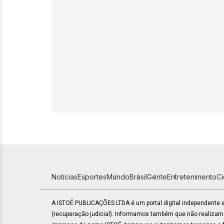
Notícias
Esportes
Mundo
Brasil
Gente
Entretenimento
C
A ISTOÉ PUBLICAÇÕES LTDA é um portal digital independente
(recuperação judicial). Informamos também que não realiza