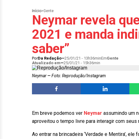
Início
>
Gente
Neymar revela que
2021 e manda indir
saber”
Por
Da Redação
25/01/21 - 13h36min
Em
Gente
Atualizado em
25/01/21 - 15h36min
Neymar
Foto: Reprodução/Instagram
Em breve podemos ver
Neymar
assumindo um nov
aproveitou o tempo livre para interagir com seus
Ao entrar na brincadeira ‘Verdade e Mentira’, ele f