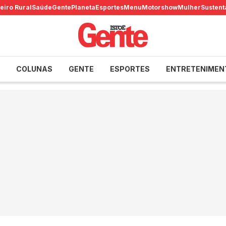
eiro Rural
Saúde
Gente
Planeta
Esportes
Menu
Motorshow
Mulher
Sustent
COLUNAS
GENTE
ESPORTES
ENTRETENIMEN