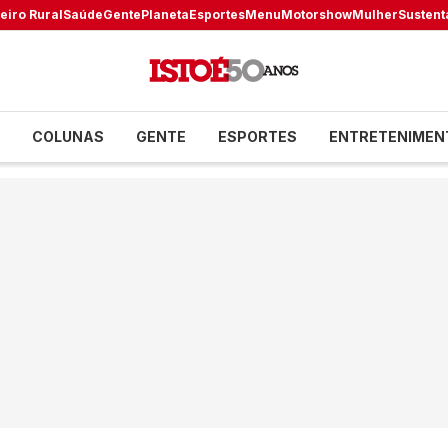
eiro Rural
Saúde
Gente
Planeta
Esportes
Menu
Motorshow
Mulher
Sustent
COLUNAS
GENTE
ESPORTES
ENTRETENIMEN