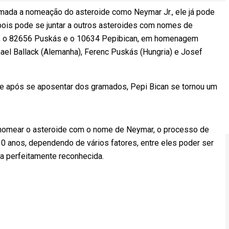
irmada a nomeação do asteroide como Neymar Jr., ele já pode
 pois pode se juntar a outros asteroides com nomes de
ck, o 82656 Puskás e o 10634 Pepibican, em homenagem
ael Ballack (Alemanha), Ferenc Puskás (Hungria) e Josef
 que após se aposentar dos gramados, Pepi Bican se tornou um
o nomear o asteroide com o nome de Neymar, o processo de
0 anos, dependendo de vários fatores, entre eles poder ser
ta perfeitamente reconhecida.