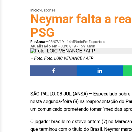
Início
>
Esportes
Neymar falta a re
PSG
Por
Ansa
08/07/19 - 14h59min
Em
Esportes
Atualizado em
08/07/19 - 15h16min
Foto: Foto: LOIC VENANCE / AFP
SÃO PAULO, 08 JUL (ANSA) – Especulado sobre um
nesta segunda-feira (8) na reapresentação do Par
um comunicado prometendo tomar “medidas aprop
O jogador brasileiro esteve ontem (7) no Maracan
que terminou com o título do Brasil. Neymar mar