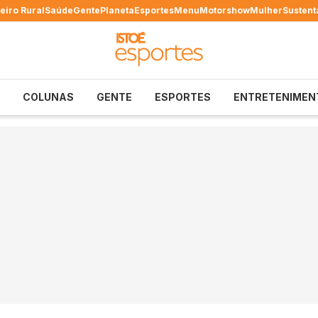
eiro Rural
Saúde
Gente
Planeta
Esportes
Menu
Motorshow
Mulher
Sustent
COLUNAS
GENTE
ESPORTES
ENTRETENIMEN