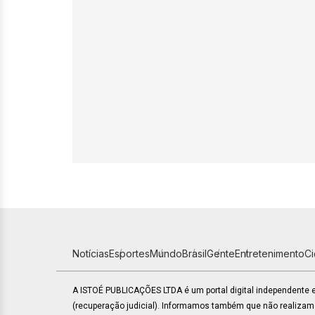
Notícias
Esportes
Mundo
Brasil
Gente
Entretenimento
C
A ISTOÉ PUBLICAÇÕES LTDA é um portal digital independente
(recuperação judicial). Informamos também que não realiza