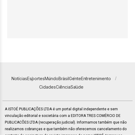
Notícias
Esportes
Mundo
Brasil
Gente
Entretenimento
Cidades
Ciência
Saúde
A ISTOÉ PUBLICAÇÕES LTDA é um portal digital independente e sem
vinculação editorial e societária com a EDITORA TRES COMÉRCIO DE
PUBLICACÕES LTDA (recuperação judicial). Informamos também que não
realizamos cobranças e que também não oferecemos cancelamento do