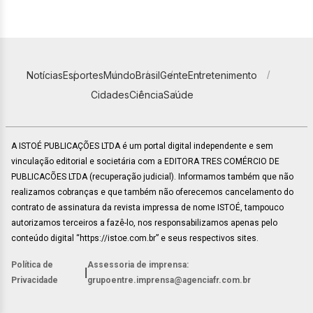
Notícias
Esportes
Mundo
Brasil
Gente
Entretenimento
Cidades
Ciência
Saúde
A ISTOÉ PUBLICAÇÕES LTDA é um portal digital independente e sem
vinculação editorial e societária com a EDITORA TRES COMÉRCIO DE
PUBLICACÕES LTDA (recuperação judicial). Informamos também que não
realizamos cobranças e que também não oferecemos cancelamento do
contrato de assinatura da revista impressa de nome ISTOÉ, tampouco
autorizamos terceiros a fazê-lo, nos responsabilizamos apenas pelo
conteúdo digital “https://istoe.com.br” e seus respectivos sites.
Política de
Assessoria de imprensa:
|
Privacidade
grupoentre.imprensa@agenciafr.com.br