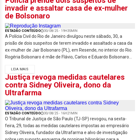
Polícia prende dois suspeitos de
invadir e assaltar casa de ex-mulher
de Bolsonaro
ESTADÃO CONTEÚDO
30/08/25 - 19H35MIN
A Polícia Civil do Rio de Janeiro divulgou neste sábado, 30, a
prisão de dois suspeitos de terem invadido e assaltado a casa da
ex-mulher de Jair Bolsonaro (PL), em Resende, no interior do Rio.
Rogéria Bolsonaro é mãe de Flávio, Carlos e Eduardo Bolsonaro...
LEIA MAIS
Justiça revoga medidas cautelares
contra Sidney Oliveira, dono da
Ultrafarma
ESTADÃO CONTEÚDO
30/08/25 - 16H21MIN
O Tribunal de Justiça de São Paulo (TJ-SP) revogou, na sexta-
feira, 29, todas as medidas cautelares impostas ao empresário
Sidney Oliveira, fundador da Ultrafarma e alvo de investigação
sobre um suposto esquema de propinas bilionárias para a