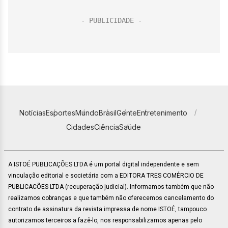
Notícias
Esportes
Mundo
Brasil
Gente
Entretenimento
Cidades
Ciência
Saúde
A ISTOÉ PUBLICAÇÕES LTDA é um portal digital independente e sem
vinculação editorial e societária com a EDITORA TRES COMÉRCIO DE
PUBLICACÕES LTDA (recuperação judicial). Informamos também que não
realizamos cobranças e que também não oferecemos cancelamento do
contrato de assinatura da revista impressa de nome ISTOÉ, tampouco
autorizamos terceiros a fazê-lo, nos responsabilizamos apenas pelo