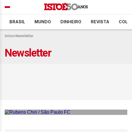
BRASIL
MUNDO
DINHEIRO
REVISTA
COLU
Início
>
Newsletter
Newsletter
São Paulo é castigado por
baixa efetividade e vê
Cruzeiro encerrar
invencibilidade