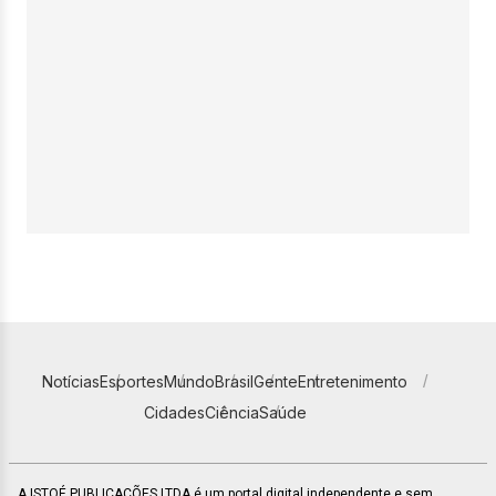
Notícias
Esportes
Mundo
Brasil
Gente
Entretenimento
Cidades
Ciência
Saúde
A ISTOÉ PUBLICAÇÕES LTDA é um portal digital independente e sem