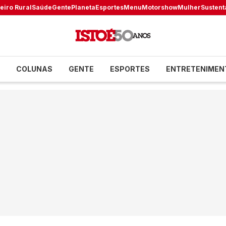
eiro Rural
Saúde
Gente
Planeta
Esportes
Menu
Motorshow
Mulher
Sustent
COLUNAS
GENTE
ESPORTES
ENTRETENIMEN