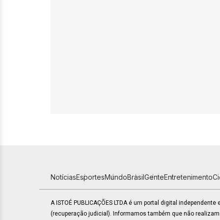
Notícias
Esportes
Mundo
Brasil
Gente
Entretenimento
C
A ISTOÉ PUBLICAÇÕES LTDA é um portal digital independente
(recuperação judicial). Informamos também que não realiza