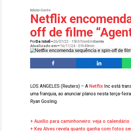
Início
>
Gente
Netflix encomenda
off de filme “Agen
Por
Da IstoÉ
26/07/22 - 15h57min
Em
Gente
Atualizado em
16/11/24 - 01h49min
LOS ANGELES (Reuters) – A
Netflix
Inc está tran
uma franquia, ao anunciar planos nesta terça-feir
Ryan Gosling.
+ Auxílio para caminhoneiro: veja o calendário
+ Key Alves revela quanto ganha com fotos s