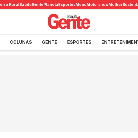
eiro Rural
Saúde
Gente
Planeta
Esportes
Menu
Motorshow
Mulher
Sustent
COLUNAS
GENTE
ESPORTES
ENTRETENIMEN