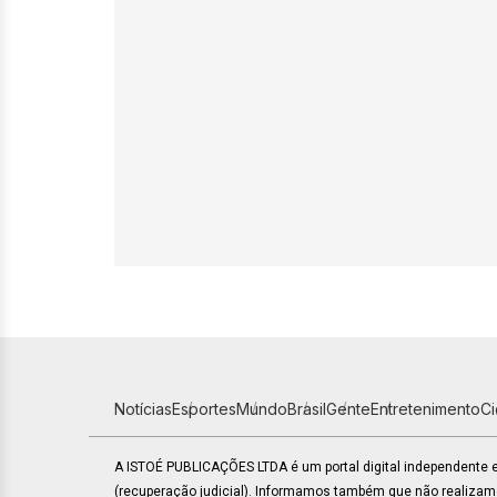
Notícias
Esportes
Mundo
Brasil
Gente
Entretenimento
C
A ISTOÉ PUBLICAÇÕES LTDA é um portal digital independente
(recuperação judicial). Informamos também que não realiza