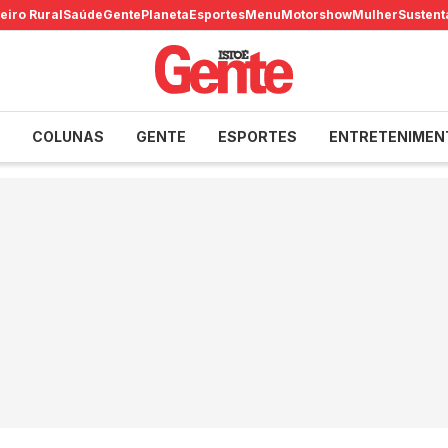
eiro Rural
Saúde
Gente
Planeta
Esportes
Menu
Motorshow
Mulher
Sustent
COLUNAS
GENTE
ESPORTES
ENTRETENIMEN