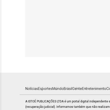
Notícias
Esportes
Mundo
Brasil
Gente
Entretenimento
C
A ISTOÉ PUBLICAÇÕES LTDA é um portal digital independente
(recuperação judicial). Informamos também que não realiza