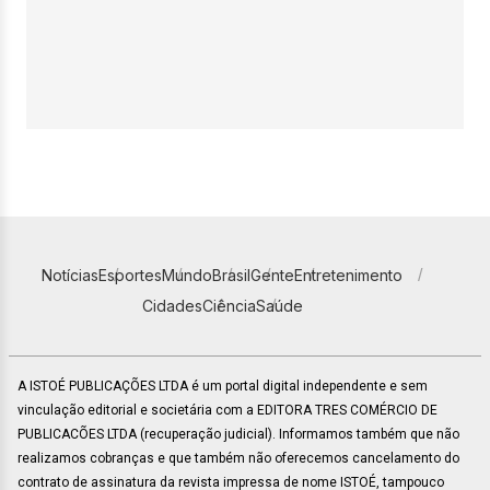
Notícias
Esportes
Mundo
Brasil
Gente
Entretenimento
Cidades
Ciência
Saúde
A ISTOÉ PUBLICAÇÕES LTDA é um portal digital independente e sem
vinculação editorial e societária com a EDITORA TRES COMÉRCIO DE
PUBLICACÕES LTDA (recuperação judicial). Informamos também que não
realizamos cobranças e que também não oferecemos cancelamento do
contrato de assinatura da revista impressa de nome ISTOÉ, tampouco