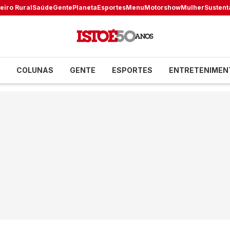
eiro Rural
Saúde
Gente
Planeta
Esportes
Menu
Motorshow
Mulher
Sustent
COLUNAS
GENTE
ESPORTES
ENTRETENIMEN