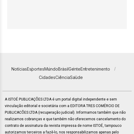
Notícias
Esportes
Mundo
Brasil
Gente
Entretenimento
Cidades
Ciência
Saúde
A ISTOÉ PUBLICAÇÕES LTDA é um portal digital independente e sem
vinculação editorial e societária com a EDITORA TRES COMÉRCIO DE
PUBLICACÕES LTDA (recuperação judicial). Informamos também que não
realizamos cobranças e que também não oferecemos cancelamento do
contrato de assinatura da revista impressa de nome ISTOÉ, tampouco
autorizamos terceiros a fazê-lo, nos responsabilizamos apenas pelo