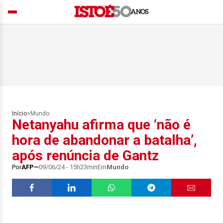
Início
>
Mundo
Netanyahu afirma que ‘não é
hora de abandonar a batalha’,
após renúncia de Gantz
Por
AFP
09/06/24 - 15h23min
Em
Mundo