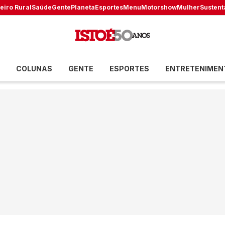
eiro Rural
Saúde
Gente
Planeta
Esportes
Menu
Motorshow
Mulher
Sustent
COLUNAS
GENTE
ESPORTES
ENTRETENIMEN