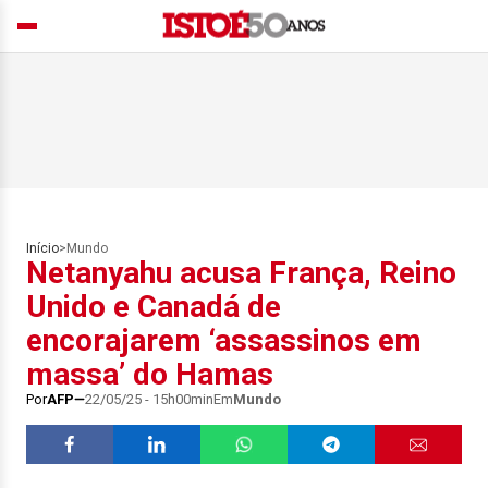
Início
>
Mundo
Netanyahu acusa França, Reino
Unido e Canadá de
encorajarem ‘assassinos em
massa’ do Hamas
Por
AFP
22/05/25 - 15h00min
Em
Mundo