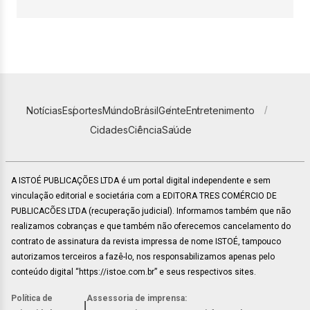
Notícias
Esportes
Mundo
Brasil
Gente
Entretenimento
Cidades
Ciência
Saúde
A ISTOÉ PUBLICAÇÕES LTDA é um portal digital independente e sem
vinculação editorial e societária com a EDITORA TRES COMÉRCIO DE
PUBLICACÕES LTDA (recuperação judicial). Informamos também que não
realizamos cobranças e que também não oferecemos cancelamento do
contrato de assinatura da revista impressa de nome ISTOÉ, tampouco
autorizamos terceiros a fazê-lo, nos responsabilizamos apenas pelo
conteúdo digital “https://istoe.com.br” e seus respectivos sites.
Política de
Assessoria de imprensa:
|