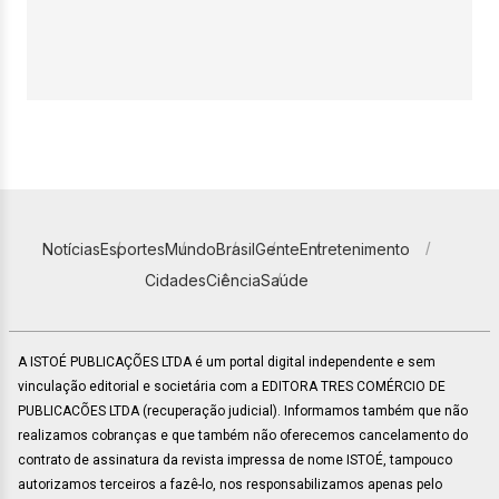
Notícias
Esportes
Mundo
Brasil
Gente
Entretenimento
Cidades
Ciência
Saúde
A ISTOÉ PUBLICAÇÕES LTDA é um portal digital independente e sem
vinculação editorial e societária com a EDITORA TRES COMÉRCIO DE
PUBLICACÕES LTDA (recuperação judicial). Informamos também que não
realizamos cobranças e que também não oferecemos cancelamento do
contrato de assinatura da revista impressa de nome ISTOÉ, tampouco
autorizamos terceiros a fazê-lo, nos responsabilizamos apenas pelo