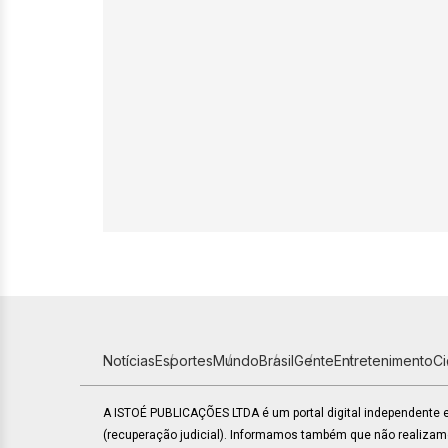
Notícias
Esportes
Mundo
Brasil
Gente
Entretenimento
C
A ISTOÉ PUBLICAÇÕES LTDA é um portal digital independente
(recuperação judicial). Informamos também que não realiza