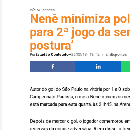
Início
>
Esportes
Nenê minimiza po
para 2ª jogo da s
postura’
Por
Estadão Conteúdo
26/03/18 - 13h42min
Em
Esportes
Autor do gol do São Paulo na vitória por 1 a 0 so
Campeonato Paulista, o meia Nenê minimizou nest
está marcada para esta quarta, às 21h45, na Arena
Depois de marcar o gol, o jogador comemorou em fr
reservas da equipe adversária. Além disso, o tre