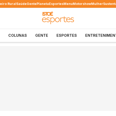
eiro Rural
Saúde
Gente
Planeta
Esportes
Menu
Motorshow
Mulher
Sustent
COLUNAS
GENTE
ESPORTES
ENTRETENIMEN