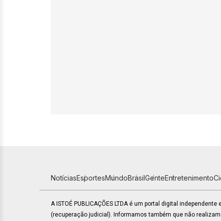
Notícias
Esportes
Mundo
Brasil
Gente
Entretenimento
C
A ISTOÉ PUBLICAÇÕES LTDA é um portal digital independente
(recuperação judicial). Informamos também que não realiza