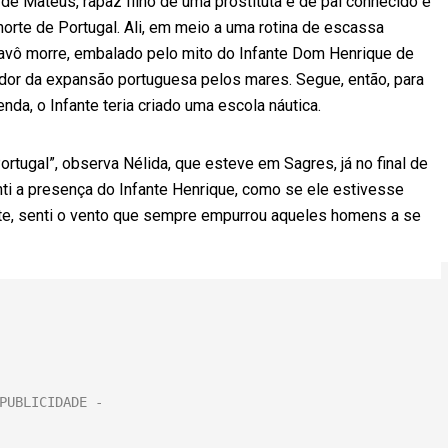
de Mateus, rapaz filho de uma prostituta e de pai conhecido e
 norte de Portugal. Ali, em meio a uma rotina de escassa
 avô morre, embalado pelo mito do Infante Dom Henrique de
onador da expansão portuguesa pelos mares. Segue, então, para
enda, o Infante teria criado uma escola náutica.
rtugal”, observa Nélida, que esteve em Sagres, já no final de
enti a presença do Infante Henrique, como se ele estivesse
ante, senti o vento que sempre empurrou aqueles homens a se