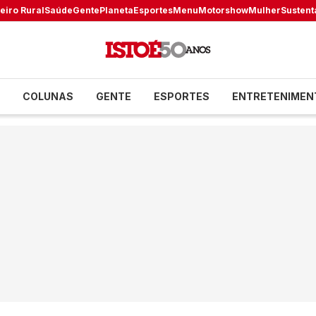
eiro Rural
Saúde
Gente
Planeta
Esportes
Menu
Motorshow
Mulher
Sustent
COLUNAS
GENTE
ESPORTES
ENTRETENIMEN