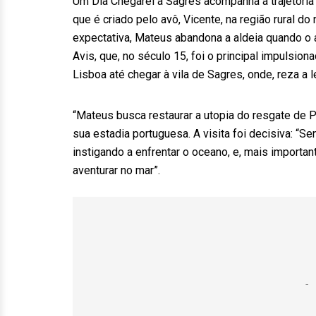
Um Dia Chegarei a Sagres acompanha a trajetória 
que é criado pelo avô, Vicente, na região rural do
expectativa, Mateus abandona a aldeia quando o
Avis, que, no século 15, foi o principal impulsi
Lisboa até chegar à vila de Sagres, onde, reza a l
“Mateus busca restaurar a utopia do resgate de Po
sua estadia portuguesa. A visita foi decisiva: “S
instigando a enfrentar o oceano, e, mais import
aventurar no mar”.