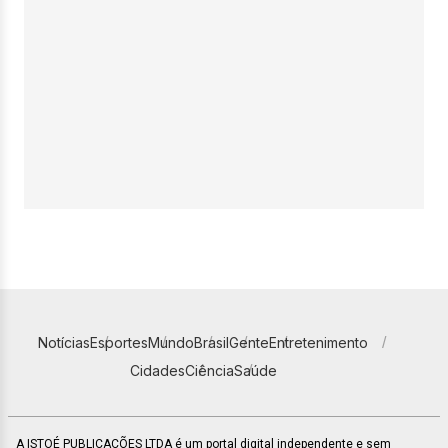
Notícias
Esportes
Mundo
Brasil
Gente
Entretenimento
Cidades
Ciência
Saúde
A ISTOÉ PUBLICAÇÕES LTDA é um portal digital independente e sem