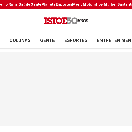
eiro Rural
Saúde
Gente
Planeta
Esportes
Menu
Motorshow
Mulher
Sustent
COLUNAS
GENTE
ESPORTES
ENTRETENIMEN