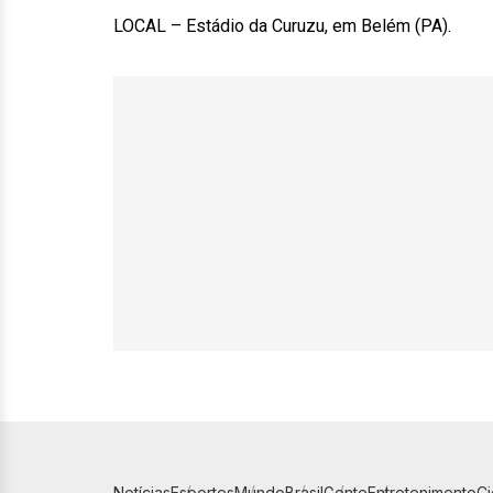
LOCAL – Estádio da Curuzu, em Belém (PA).
Notícias
Esportes
Mundo
Brasil
Gente
Entretenimento
C