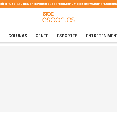
eiro Rural
Saúde
Gente
Planeta
Esportes
Menu
Motorshow
Mulher
Sustent
COLUNAS
GENTE
ESPORTES
ENTRETENIMEN