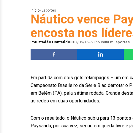
Início
>
Esportes
Náutico vence Pay
encosta nos lídere
Por
Estadão Conteúdo
07/06/16 - 21h53min
Em
Esportes
Em partida com dois gols relâmpagos – um em ca
Campeonato Brasileiro da Série B ao derrotar o Pa
em Belém (PA), pela sétima rodada. Grande desta
as redes em duas oportunidades.
Com o resultado, o Náutico subiu para 13 pontos e
Paysandu, por sua vez, segue em queda livre e j