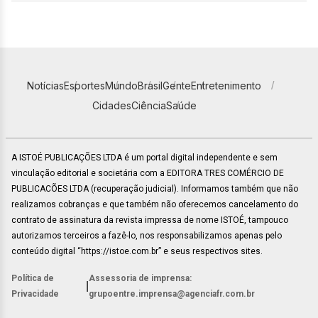
Notícias
Esportes
Mundo
Brasil
Gente
Entretenimento
Cidades
Ciência
Saúde
A ISTOÉ PUBLICAÇÕES LTDA é um portal digital independente e sem
vinculação editorial e societária com a EDITORA TRES COMÉRCIO DE
PUBLICACÕES LTDA (recuperação judicial). Informamos também que não
realizamos cobranças e que também não oferecemos cancelamento do
contrato de assinatura da revista impressa de nome ISTOÉ, tampouco
autorizamos terceiros a fazê-lo, nos responsabilizamos apenas pelo
conteúdo digital “https://istoe.com.br” e seus respectivos sites.
Política de
Assessoria de imprensa:
|
Privacidade
grupoentre.imprensa@agenciafr.com.br