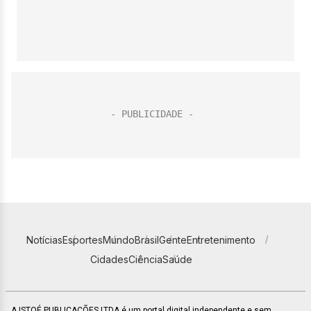
Notícias
Esportes
Mundo
Brasil
Gente
Entretenimento
Cidades
Ciência
Saúde
A ISTOÉ PUBLICAÇÕES LTDA é um portal digital independente e sem