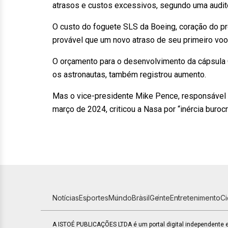
atrasos e custos excessivos, segundo uma auditor
O custo do foguete SLS da Boeing, coração do pro
provável que um novo atraso de seu primeiro voo,
O orçamento para o desenvolvimento da cápsula O
os astronautas, também registrou aumento.
Mas o vice-presidente Mike Pence, responsável 
março de 2024, criticou a Nasa por “inércia buroc
Notícias
Esportes
Mundo
Brasil
Gente
Entretenimento
C
A ISTOÉ PUBLICAÇÕES LTDA é um portal digital independente