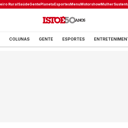
eiro Rural
Saúde
Gente
Planeta
Esportes
Menu
Motorshow
Mulher
Sustent
COLUNAS
GENTE
ESPORTES
ENTRETENIMEN