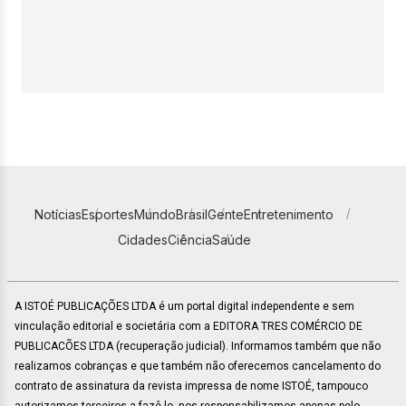
Notícias
Esportes
Mundo
Brasil
Gente
Entretenimento
Cidades
Ciência
Saúde
A ISTOÉ PUBLICAÇÕES LTDA é um portal digital independente e sem
vinculação editorial e societária com a EDITORA TRES COMÉRCIO DE
PUBLICACÕES LTDA (recuperação judicial). Informamos também que não
realizamos cobranças e que também não oferecemos cancelamento do
contrato de assinatura da revista impressa de nome ISTOÉ, tampouco