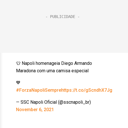
👕 Napoli homenageia Diego Armando
Maradona com uma camisa especial
💙
#ForzaNapoliSempre
https://t.co/gScndhX7Jg
— SSC Napoli Oficial (@sscnapoli_br)
November 6, 2021