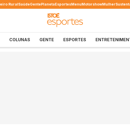
eiro Rural
Saúde
Gente
Planeta
Esportes
Menu
Motorshow
Mulher
Sustent
COLUNAS
GENTE
ESPORTES
ENTRETENIMEN