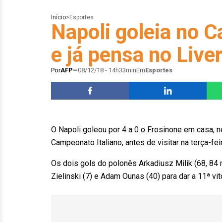
Início
>
Esportes
Napoli goleia no 
e já pensa no Live
Por
AFP
08/12/18 - 14h33min
Em
Esportes
O Napoli goleou por 4 a 0 o Frosinone em casa,
Campeonato Italiano, antes de visitar na terça-fe
Os dois gols do polonês Arkadiusz Milik (68, 84
Zielinski (7) e Adam Ounas (40) para dar a 11ª vi