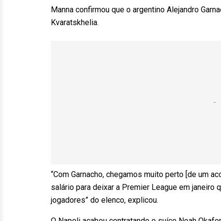
Manna confirmou que o argentino Alejandro Garnac
Kvaratskhelia.
“Com Garnacho, chegamos muito perto [de um aco
salário para deixar a Premier League em janeiro
jogadores” do elenco, explicou.
O Napoli acabou contratando o suíço Noah Okafor,