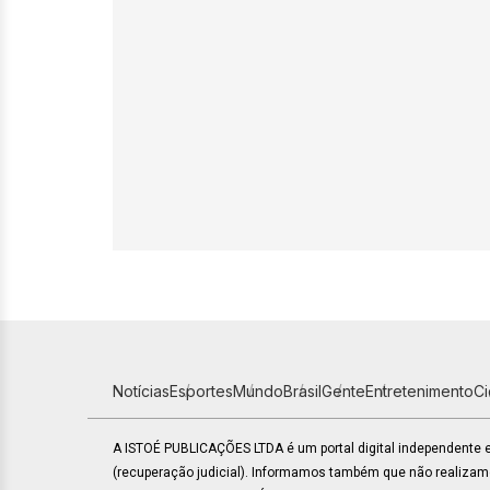
Notícias
Esportes
Mundo
Brasil
Gente
Entretenimento
C
A ISTOÉ PUBLICAÇÕES LTDA é um portal digital independente
(recuperação judicial). Informamos também que não realiza