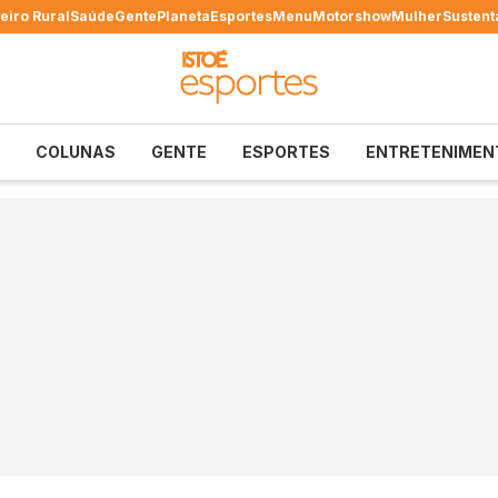
eiro Rural
Saúde
Gente
Planeta
Esportes
Menu
Motorshow
Mulher
Sustent
COLUNAS
GENTE
ESPORTES
ENTRETENIMEN