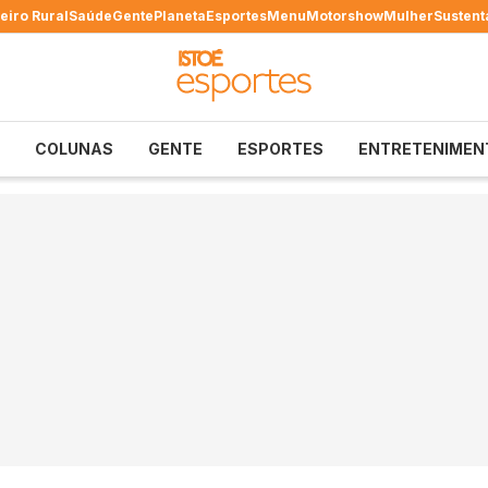
eiro Rural
Saúde
Gente
Planeta
Esportes
Menu
Motorshow
Mulher
Sustent
COLUNAS
GENTE
ESPORTES
ENTRETENIMEN