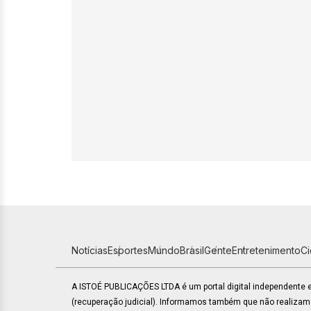
Notícias
Esportes
Mundo
Brasil
Gente
Entretenimento
C
A ISTOÉ PUBLICAÇÕES LTDA é um portal digital independente
(recuperação judicial). Informamos também que não realiza