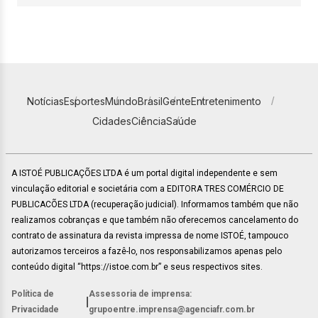
Notícias
Esportes
Mundo
Brasil
Gente
Entretenimento
Cidades
Ciência
Saúde
A ISTOÉ PUBLICAÇÕES LTDA é um portal digital independente e sem
vinculação editorial e societária com a EDITORA TRES COMÉRCIO DE
PUBLICACÕES LTDA (recuperação judicial). Informamos também que não
realizamos cobranças e que também não oferecemos cancelamento do
contrato de assinatura da revista impressa de nome ISTOÉ, tampouco
autorizamos terceiros a fazê-lo, nos responsabilizamos apenas pelo
conteúdo digital “https://istoe.com.br” e seus respectivos sites.
Política de
Assessoria de imprensa:
|
Privacidade
grupoentre.imprensa@agenciafr.com.br