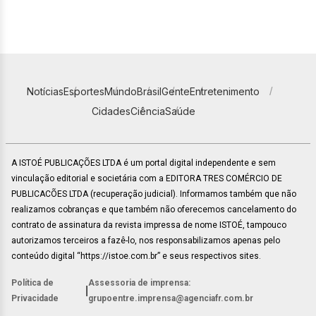
Notícias
Esportes
Mundo
Brasil
Gente
Entretenimento
Cidades
Ciência
Saúde
A ISTOÉ PUBLICAÇÕES LTDA é um portal digital independente e sem
vinculação editorial e societária com a EDITORA TRES COMÉRCIO DE
PUBLICACÕES LTDA (recuperação judicial). Informamos também que não
realizamos cobranças e que também não oferecemos cancelamento do
contrato de assinatura da revista impressa de nome ISTOÉ, tampouco
autorizamos terceiros a fazê-lo, nos responsabilizamos apenas pelo
conteúdo digital “https://istoe.com.br” e seus respectivos sites.
Política de
Assessoria de imprensa:
|
Privacidade
grupoentre.imprensa@agenciafr.com.br