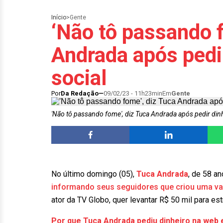
Início
>
Gente
‘Não tô passando f
Andrada após pedi
social
Por
Da Redação
09/02/23 - 11h23min
Em
Gente
'Não tô passando fome', diz Tuca Andrada após pedir din
No último domingo (05),
Tuca Andrada
, de 58 an
informando seus seguidores que criou uma vaq
ator da TV Globo, quer levantar R$ 50 mil para est
Por que Tuca Andrada pediu dinheiro na web e