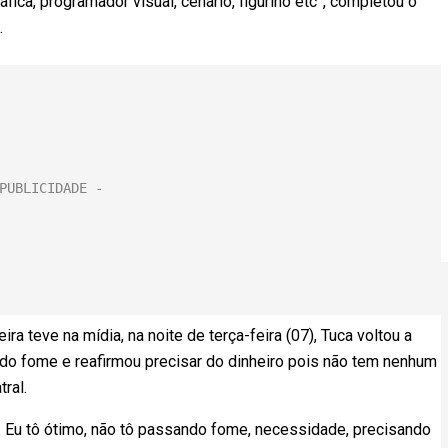
fica, programador visual, cenário, figurino etc”, completou o
.
a teve na mídia, na noite de terça-feira (07), Tuca voltou a
ndo fome e reafirmou precisar do dinheiro pois não tem nenhum
ral.
Eu tô ótimo, não tô passando fome, necessidade, precisando