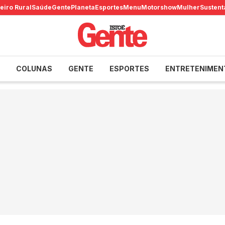
eiro Rural
Saúde
Gente
Planeta
Esportes
Menu
Motorshow
Mulher
Sustent
COLUNAS
GENTE
ESPORTES
ENTRETENIMEN