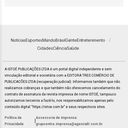
Notícias
Esportes
Mundo
Brasil
Gente
Entretenimento
Cidades
Ciência
Saúde
A ISTOÉ PUBLICAÇÕES LTDA é um portal digital independente e sem
vinculação editorial e societária com a EDITORA TRES COMÉRCIO DE
PUBLICACÕES LTDA (recuperação judicial). Informamos também que não
realizamos cobranças e que também não oferecemos cancelamento do
contrato de assinatura da revista impressa de nome ISTOÉ, tampouco
autorizamos terceiros a fazê-lo, nos responsabilizamos apenas pelo
conteúdo digital “https://istoe.com.br” e seus respectivos sites.
Política de
Assessoria de imprensa:
|
Privacidade
grupoentre.imprensa@agenciafr.com.br