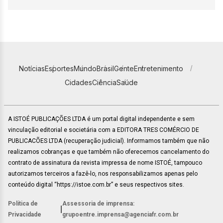
Notícias
Esportes
Mundo
Brasil
Gente
Entretenimento
Cidades
Ciência
Saúde
A ISTOÉ PUBLICAÇÕES LTDA é um portal digital independente e sem
vinculação editorial e societária com a EDITORA TRES COMÉRCIO DE
PUBLICACÕES LTDA (recuperação judicial). Informamos também que não
realizamos cobranças e que também não oferecemos cancelamento do
contrato de assinatura da revista impressa de nome ISTOÉ, tampouco
autorizamos terceiros a fazê-lo, nos responsabilizamos apenas pelo
conteúdo digital “https://istoe.com.br” e seus respectivos sites.
Política de
Assessoria de imprensa:
|
Privacidade
grupoentre.imprensa@agenciafr.com.br