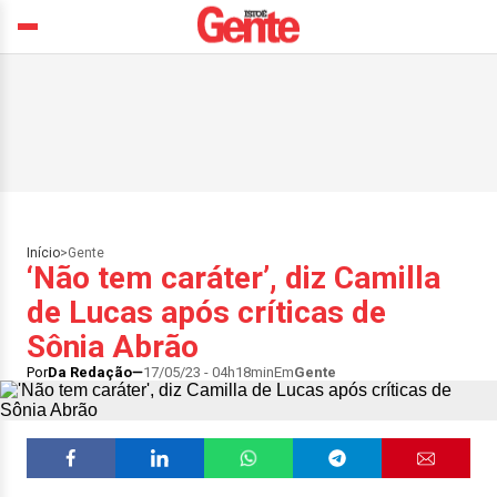
Início
>
Gente
‘Não tem caráter’, diz Camilla
de Lucas após críticas de
Sônia Abrão
Por
Da Redação
17/05/23 - 04h18min
Em
Gente