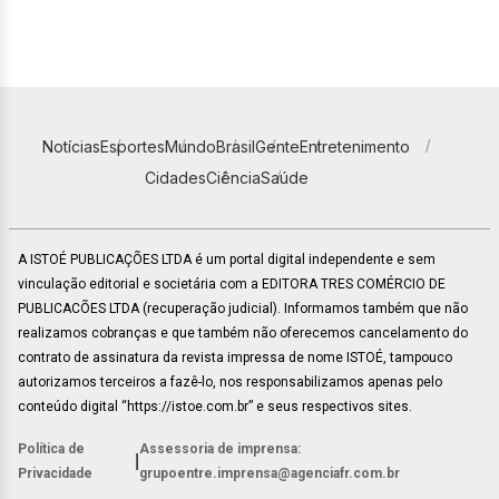
Notícias
Esportes
Mundo
Brasil
Gente
Entretenimento
Cidades
Ciência
Saúde
A ISTOÉ PUBLICAÇÕES LTDA é um portal digital independente e sem
vinculação editorial e societária com a EDITORA TRES COMÉRCIO DE
PUBLICACÕES LTDA (recuperação judicial). Informamos também que não
realizamos cobranças e que também não oferecemos cancelamento do
contrato de assinatura da revista impressa de nome ISTOÉ, tampouco
autorizamos terceiros a fazê-lo, nos responsabilizamos apenas pelo
conteúdo digital “https://istoe.com.br” e seus respectivos sites.
Política de
Assessoria de imprensa:
|
Privacidade
grupoentre.imprensa@agenciafr.com.br