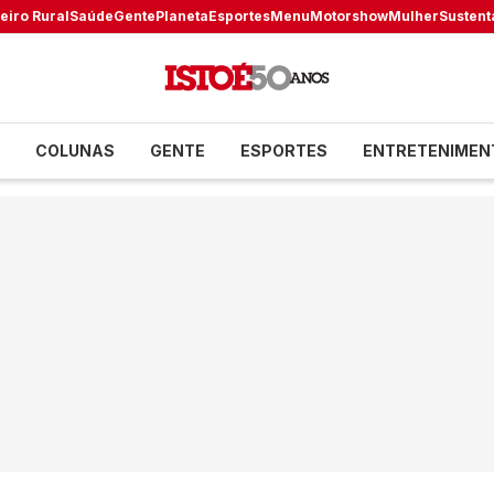
eiro Rural
Saúde
Gente
Planeta
Esportes
Menu
Motorshow
Mulher
Sustent
COLUNAS
GENTE
ESPORTES
ENTRETENIMEN