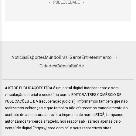
Notícias
Esportes
Mundo
Brasil
Gente
Entretenimento
Cidades
Ciência
Saúde
A ISTOÉ PUBLICAÇÕES LTDA é um portal digital independente e sem
vinculação editorial e societária com a EDITORA TRES COMÉRCIO DE
PUBLICACÕES LTDA (recuperação judicial). Informamos também que não
realizamos cobranças e que também não oferecemos cancelamento do
contrato de assinatura da revista impressa de nome ISTOÉ, tampouco
autorizamos terceiros a fazê-lo, nos responsabilizamos apenas pelo
conteúdo digital “https://istoe.com.br” e seus respectivos sites.