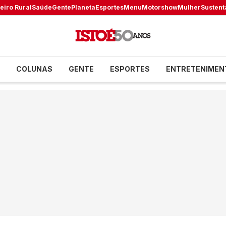
eiro Rural
Saúde
Gente
Planeta
Esportes
Menu
Motorshow
Mulher
Sustent
COLUNAS
GENTE
ESPORTES
ENTRETENIMEN