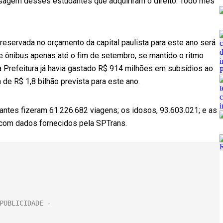
assagem desses estudantes que adquiriram o direito. Todo mês
 reservada no orçamento da capital paulista para este ano será
e ônibus apenas até o fim de setembro, se mantido o ritmo
, a Prefeitura já havia gastado R$ 914 milhões em subsídios ao
de R$ 1,8 bilhão prevista para este ano.
udantes fizeram 61.226.682 viagens; os idosos, 93.603.021; e as
 com dados fornecidos pela SPTrans.