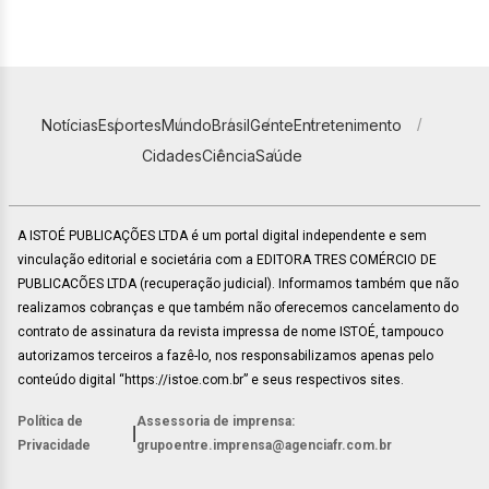
Notícias
Esportes
Mundo
Brasil
Gente
Entretenimento
Cidades
Ciência
Saúde
A ISTOÉ PUBLICAÇÕES LTDA é um portal digital independente e sem
vinculação editorial e societária com a EDITORA TRES COMÉRCIO DE
PUBLICACÕES LTDA (recuperação judicial). Informamos também que não
realizamos cobranças e que também não oferecemos cancelamento do
contrato de assinatura da revista impressa de nome ISTOÉ, tampouco
autorizamos terceiros a fazê-lo, nos responsabilizamos apenas pelo
conteúdo digital “https://istoe.com.br” e seus respectivos sites.
Política de
Assessoria de imprensa:
|
Privacidade
grupoentre.imprensa@agenciafr.com.br