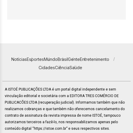
Notícias
Esportes
Mundo
Brasil
Gente
Entretenimento
Cidades
Ciência
Saúde
A ISTOÉ PUBLICAÇÕES LTDA é um portal digital independente e sem
vinculação editorial e societária com a EDITORA TRES COMÉRCIO DE
PUBLICACÕES LTDA (recuperação judicial). Informamos também que não
realizamos cobranças e que também não oferecemos cancelamento do
contrato de assinatura da revista impressa de nome ISTOÉ, tampouco
autorizamos terceiros a fazê-lo, nos responsabilizamos apenas pelo
conteúdo digital “https://istoe.com.br” e seus respectivos sites.