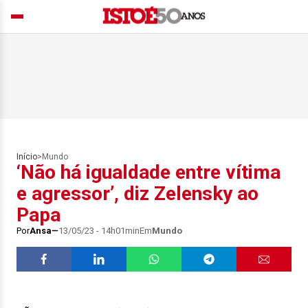
Início
>
Mundo
‘Não há igualdade entre vítima
e agressor’, diz Zelensky ao
Papa
Por
Ansa
13/05/23 - 14h01min
Em
Mundo