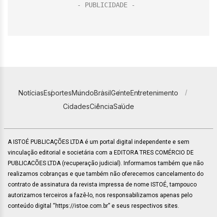
Notícias
Esportes
Mundo
Brasil
Gente
Entretenimento
Cidades
Ciência
Saúde
A ISTOÉ PUBLICAÇÕES LTDA é um portal digital independente e sem
vinculação editorial e societária com a EDITORA TRES COMÉRCIO DE
PUBLICACÕES LTDA (recuperação judicial). Informamos também que não
realizamos cobranças e que também não oferecemos cancelamento do
contrato de assinatura da revista impressa de nome ISTOÉ, tampouco
autorizamos terceiros a fazê-lo, nos responsabilizamos apenas pelo
conteúdo digital “https://istoe.com.br” e seus respectivos sites.