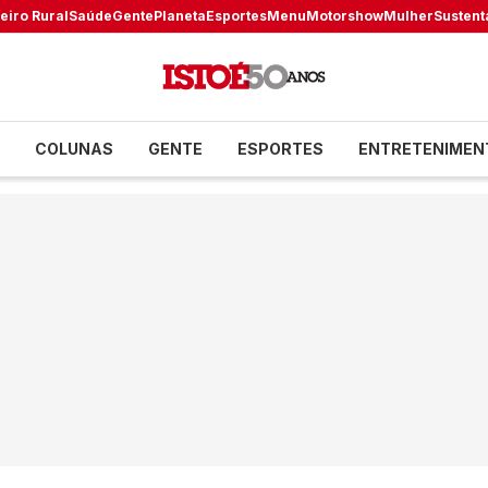
eiro Rural
Saúde
Gente
Planeta
Esportes
Menu
Motorshow
Mulher
Sustent
COLUNAS
GENTE
ESPORTES
ENTRETENIMEN