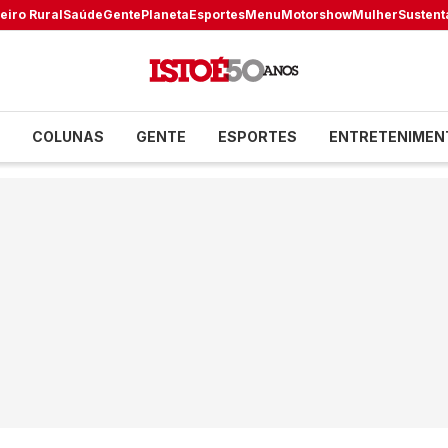
eiro Rural
Saúde
Gente
Planeta
Esportes
Menu
Motorshow
Mulher
Sustent
COLUNAS
GENTE
ESPORTES
ENTRETENIMEN