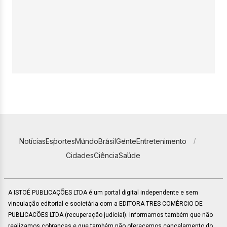
Notícias
Esportes
Mundo
Brasil
Gente
Entretenimento
Cidades
Ciência
Saúde
A ISTOÉ PUBLICAÇÕES LTDA é um portal digital independente e sem
vinculação editorial e societária com a EDITORA TRES COMÉRCIO DE
PUBLICACÕES LTDA (recuperação judicial). Informamos também que não
realizamos cobranças e que também não oferecemos cancelamento do