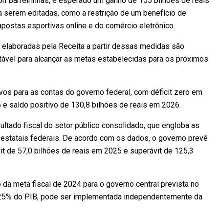
on Barreirinhas, é esperado um ganho de 155 bilhões de reais
 serem editadas, como a restrição de um benefício de
postas esportivas online e do comércio eletrônico.
 elaboradas pela Receita a partir dessas medidas são
rtável para alcançar as metas estabelecidas para os próximos
ivos para as contas do governo federal, com déficit zero em
 e saldo positivo de 130,8 bilhões de reais em 2026.
ultado fiscal do setor público consolidado, que engloba as
e estatais federais. De acordo com os dados, o governo prevê
vit de 57,0 bilhões de reais em 2025 e superávit de 125,3
 da meta fiscal de 2024 para o governo central prevista no
,25% do PIB, pode ser implementada independentemente da