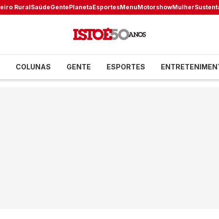
eiro Rural
Saúde
Gente
Planeta
Esportes
Menu
Motorshow
Mulher
Sustent
COLUNAS
GENTE
ESPORTES
ENTRETENIMEN